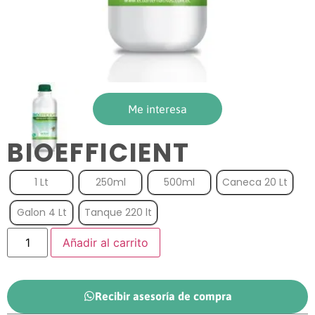
Me interesa
BIOEFFICIENT
1 Lt
250ml
500ml
Caneca 20 Lt
Galon 4 Lt
Tanque 220 lt
Añadir al carrito
Recibir asesoría de compra